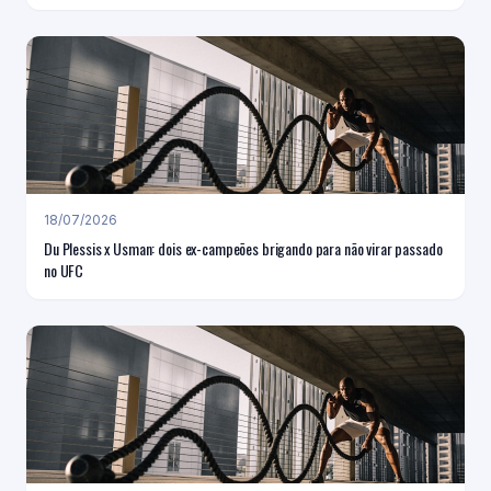
18/07/2026
Du Plessis x Usman: dois ex-campeões brigando para não virar passado
no UFC