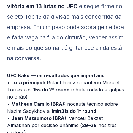
vitória em 13 lutas no UFC
e segue firme no
seleto Top 15 da divisão mais concorrida da
empresa. Em um peso onde sobra gente boa
e falta vaga na fila do cinturão, vencer assim
é mais do que somar: é gritar que ainda está
na conversa.
UFC Baku — os resultados que importam:
•
Luta principal:
Rafael Fiziev nocauteou Manuel
Torres aos
15s do 2º round
(chute rodado + golpes
no chão)
•
Matheus Camilo (BRA):
nocaute técnico sobre
Nazim Sadykhov a
1min31s do 1º round
•
Jean Matsumoto (BRA):
venceu Bekzat
Almakhan por decisão unânime (
29–28
nos três
cartões)