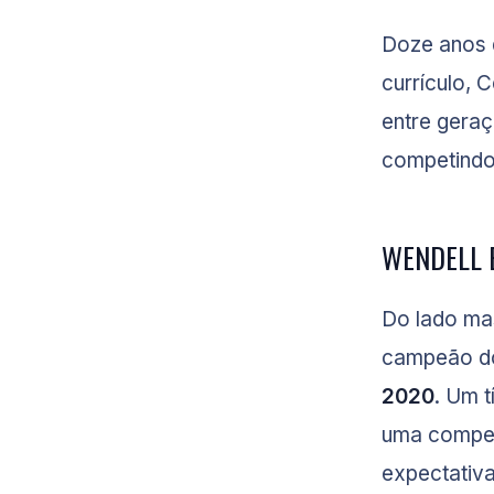
Doze anos d
currículo, 
entre geraç
competindo
WENDELL 
Do lado ma
campeão 
2020
. Um 
uma compet
expectativa