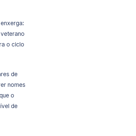
 enxerga:
a veterano
a o ciclo
ares de
ver nomes
 que o
ível de