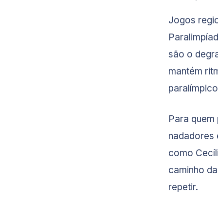
Jogos regio
Paralimpía
são o degra
mantém ritm
paralímpico
Para quem p
nadadores 
como Cecíl
caminho da 
repetir.