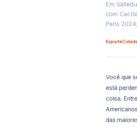
Em Valledup
com Cecíli
Paris 2024
EsporteCidad
Você que só
está perden
coisa. Entr
Americanos
das maiores