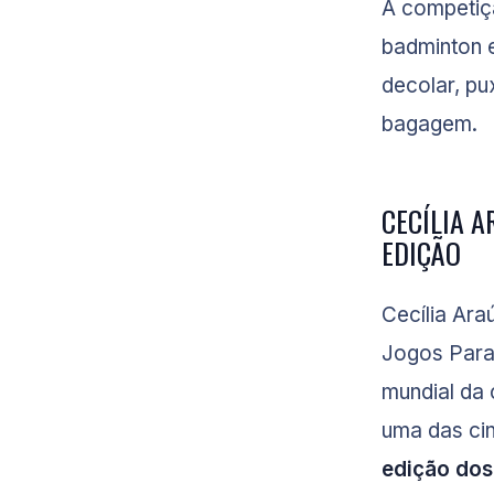
A competiç
badminton 
decolar, p
bagagem.
CECÍLIA A
EDIÇÃO
Cecília Ara
Jogos Paral
mundial da 
uma das cin
edição dos