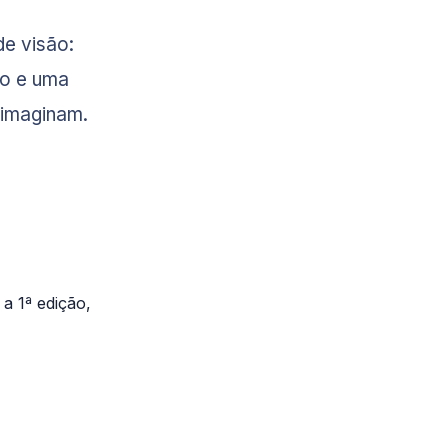
de visão:
co e uma
 imaginam.
a 1ª edição,