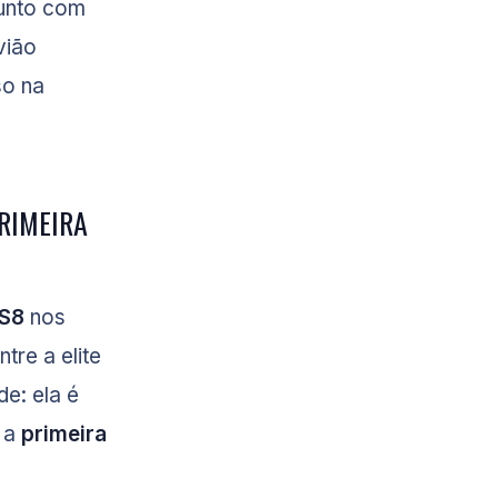
junto com
vião
so na
PRIMEIRA
 S8
nos
tre a elite
e: ela é
m a
primeira