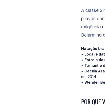
A classe S1
provas com 
exigência 
Belarmino d
Natação bras
•
Local e da
•
Estreia da
•
Tamanho d
•
Cecília Ara
em 2014
•
Wendell Be
POR QUE 