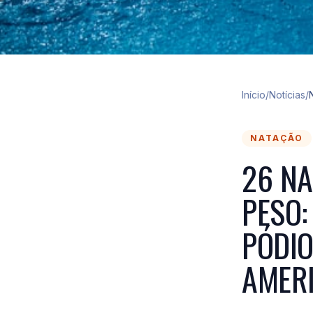
Início
/
Notícias
/
NATAÇÃO
26 NA
PESO:
PÓDIO
AMER