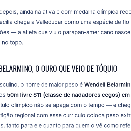
epois, ainda na ativa e com medalha olímpica rec
Cecília chega a Valledupar como uma espécie de fio
ões — a atleta que viu o parapan-americano nascer
 no topo.
BELARMINO, O OURO QUE VEIO DE TÓQUIO
sculino, o nome de maior peso é
Wendell Belarmin
dos
50m livre S11 (classe de nadadores cegos) em
título olímpico não se apaga com o tempo — e cheg
ição regional com esse currículo coloca peso extr
s, tanto para ele quanto para quem o vê como refe