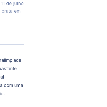
11 de julho
 prata em
ralimpíada
bastante
ul-
rca com uma
io.