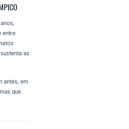
ÍMPICO
 anos,
e entre
natos
 sustenta as
m antes, em
 mas que